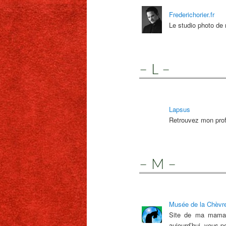
Frederichorier.fr
Le studio photo de 
– L –
Lapsus
Retrouvez mon prof
– M –
Musée de la Chèvr
Site de ma maman 
aujourd’hui, vous p