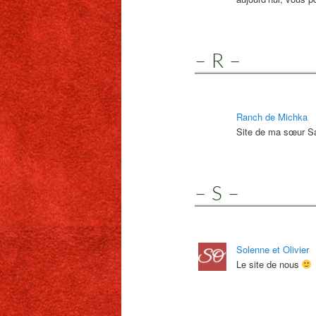
– R –
Ranch de Michka
Site de ma sœur San
– S –
Solenne et Olivier
Le site de nous