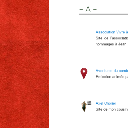
– A –
Association Vivre à
Site de l’associat
hommages à Jean Fe
Aventures du comt
Emission animée p
Axel Chorier
Site de mon cousin