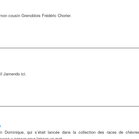
mon cousin Grenoblois Frédéric Chorier.
il Jamendo ici.
e
Dominique, qui s’était lancée dans la collection des races de chèvres. 
ouvez y passer pour laisser un mot.