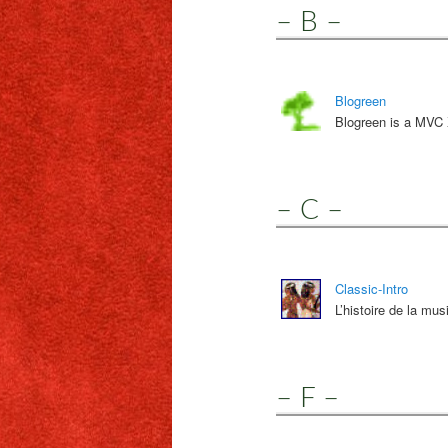
– B –
Blogreen
Blogreen is a MVC 
– C –
Classic-Intro
L’histoire de la mu
– F –