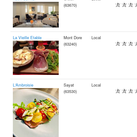
(63670)
La Vieille Etable
Mont Dore
Local
(63240)
L'Ambroisie
Sayat
Local
(63530)