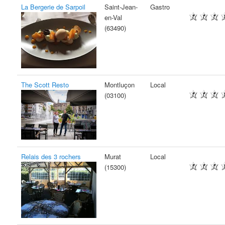
La Bergerie de Sarpoil
Saint-Jean-
Gastro
en-Val
(63490)
The Scott Resto
Montluçon
Local
(03100)
Relais des 3 rochers
Murat
Local
(15300)