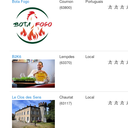
Bota Fogo
Cournon
Portuguais
(63800)
B2K6
Lempdes
Local
(63370)
Le Clos des Sens
Chauriat
Local
(63117)