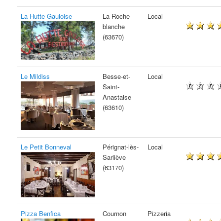
La Hutte Gauloise
La Roche
Local
blanche
(63670)
Le Mildiss
Besse-et-
Local
Saint-
Anastaise
(63610)
Le Petit Bonneval
Pérignat-lès-
Local
Sarliève
(63170)
Pizza Benfica
Cournon
Pizzeria