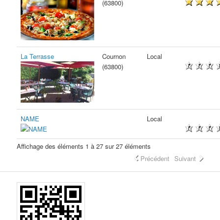
(63800)
La Terrasse
Cournon
Local
(63800)
NAME
Local
Affichage des éléments 1 à 27 sur 27 éléments
Précédent
Suivant