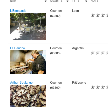
NOM
QUARTIER
TYPE
NOTE
L'Escapade
Cournon
Local
(63800)
El Gaucho
Cournon
Argentin
(63800)
Arthur Boulanger
Cournon
Pâtisserie
(63800)