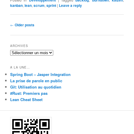
Developpement
backlog
burndown
kaizen
kanban
,
lean
,
scrum
,
sprint
|
Leave a reply
Post navigation
←
Older posts
ARCHIVES
Archives
A LA UNE…
Spring Boot – Jasper Integration
La prise de parole en public
Git: Utilisation au quotidien
#Rust: Premiers pas
Lean Cheat Sheet