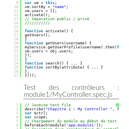
9
var
vm = 
this
;
10
vm.sortBy = 
"name"
;
11
vm.users = [];
12
activate();
13
// Séparation public / privé
14
///////////
15
16
function
activate() {
17
getUsers();
18
}
19
function
getUsers(username) {
20
myService.getUserProfile(username).then(
funct
21
vm.users = obj.users;
22
});
23
}
24
function
search() { ... }
25
function
sortBy(attribute) { ... }
26
};
27
}());
Test des contrôleurs :
module1/MyController.spec.js
1
// Jasmine test file
?
2
describe(
"Chapitre 1 : My Controller "
, 
funct
3
var
$ctrl;
4
var
scope;
5
// Chargement du module au début du test
6
beforeEach(module(
'app.module1'
));