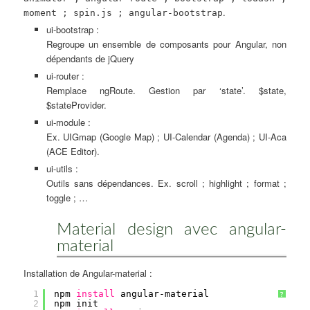
.
moment ; spin.js ; angular-bootstrap
ui-bootstrap :
Regroupe un ensemble de composants pour Angular, non
dépendants de jQuery
ui-router :
Remplace ngRoute. Gestion par ‘state’. $state,
$stateProvider.
ui-module :
Ex. UIGmap (Google Map) ; UI-Calendar (Agenda) ; UI-Aca
(ACE Editor).
ui-utils :
Outils sans dépendances. Ex. scroll ; highlight ; format ;
toggle ; …
Material design avec angular-
material
Installation de Angular-material :
1
npm 
install
angular-material
?
2
npm init