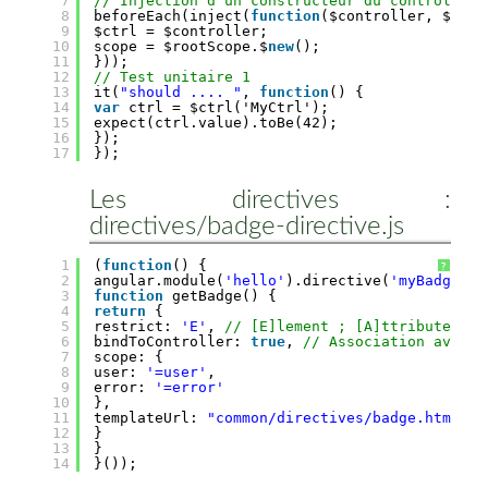
7
// Injection d'un constructeur du contrôleur 
8
beforeEach(inject(
function
($controller, $root
9
$ctrl = $controller;
10
scope = $rootScope.$
new
();
11
}));
12
// Test unitaire 1
13
it(
"should .... "
, 
function
() {
14
var
ctrl = $ctrl('MyCtrl');
15
expect(ctrl.value).toBe(42);
16
});
17
});
Les directives :
directives/badge-directive.js
1
(
function
() {
?
2
angular.module(
'hello'
).directive(
'myBadge'
, 
3
function
getBadge() {
4
return
{
5
restrict: 
'E'
, 
// [E]lement ; [A]ttribute ; [
6
bindToController: 
true
, 
// Association avec l
7
scope: {
8
user: 
'=user'
,
9
error: 
'=error'
10
},
11
templateUrl: 
"common/directives/badge.html"
12
}
13
}
14
}());