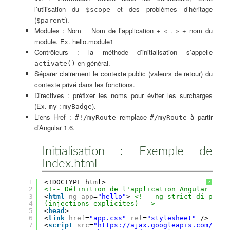
l’utilisation du
et des problèmes d’héritage
$scope
(
).
$parent
Modules : Nom = Nom de l’application + « . » + nom du
module. Ex. hello.module1
Contrôleurs : la méthode d’initialisation s’appelle
en général.
activate()
Séparer clairement le contexte public (valeurs de retour) du
contexte privé dans les fonctions.
Directives : préfixer les noms pour éviter les surcharges
(Ex.
:
).
my
myBadge
Liens Href :
remplace
à partir
#!/myRoute
#/myRoute
d’Angular 1.6.
Initialisation : Exemple de
Index.html
1
<!DOCTYPE html>
?
2
<!-- Définition de l'application Angular (Ang
3
<
html
ng-app
=
"hello"
> 
<!-- ng-strict-di pour 
4
(injections explicites) -->
5
<
head
>
6
<
link
href
=
"app.css"
rel
=
"stylesheet"
/>
7
<
script
src
=
"https://ajax.googleapis.com/ajax