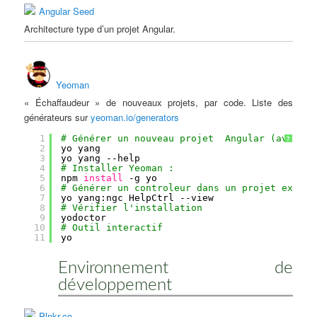
Angular Seed
Architecture type d’un projet Angular.
Yeoman
« Échaffaudeur » de nouveaux projets, par code. Liste des
générateurs sur
yeoman.io/generators
1
# Générer un nouveau projet  Angular (avec Gu
?
2
yo yang
3
yo yang --help
4
# Installer Yeoman :
5
npm 
install
-g yo
6
# Générer un controleur dans un projet exista
7
yo yang:ngc HelpCtrl --view
8
# Vérifier l'installation
9
yodoctor
10
# Outil interactif
11
yo
Environnement de
développement
Plnkr.co