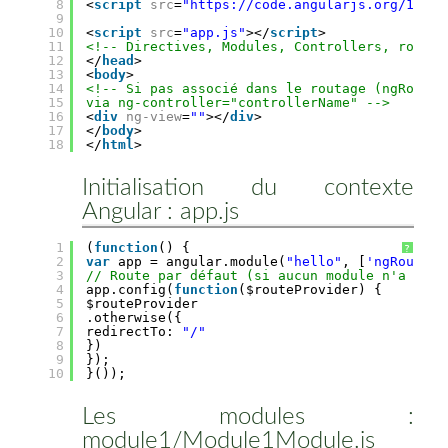
8
<
script
src
=
"https://code.angularjs.org/1.5.8
9
10
<
script
src
=
"app.js"
></
script
>
11
<!-- Directives, Modules, Controllers, routes
12
</
head
>
13
<
body
>
14
<!-- Si pas associé dans le routage (ngRoute)
15
via ng-controller="controllerName" -->
16
<
div
ng-view
=
""
></
div
>
17
</
body
>
18
</
html
>
Initialisation du contexte
Angular : app.js
1
(
function
() {
?
2
var
app = angular.module(
"hello"
, [
'ngRoute'
,
3
// Route par défaut (si aucun module n'a trai
4
app.config(
function
($routeProvider) {
5
$routeProvider
6
.otherwise({
7
redirectTo: 
"/"
8
})
9
});
10
}());
Les modules :
module1/Module1Module.js