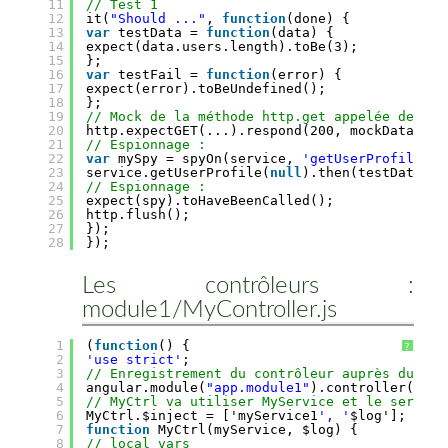
11
// Test 1
12
it(
"Should ..."
, 
function
(done) {
13
var
testData = 
function
(data) {
14
expect(data.users.length).toBe(3);
15
};
16
var
testFail = 
function
(error) {
17
expect(error).toBeUndefined();
18
};
19
// Mock de la méthode http.get appelée depuis
20
http.expectGET(...).respond(200, mockData);
21
// Espionnage :
22
var
mySpy = spyOn(service, 
'getUserProfile'
);
23
service.getUserProfile(
null
).then(testData).
c
24
// Espionnage :
25
expect(spy).toHaveBeenCalled();
26
http.flush();
27
});
28
});
Les contrôleurs :
module1/MyController.js
1
(
function
() {
?
2
'use strict'
;
3
// Enregistrement du contrôleur auprès du mod
4
angular.module(
"app.module1"
).controller(
"MyC
5
// MyCtrl va utiliser MyService et le service
6
MyCtrl.$inject = ['myService1
', '
$log'];
7
function
MyCtrl(myService, $log) {
8
// local vars