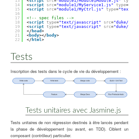
13
<
script
src
=
"module1/Module1Module.js"
type
=
"
14
<
script
src
=
"module1/MyService1.js"
type
=
"tex
15
<
script
src
=
"module1/MyCtrl.js"
type
=
"text/ja
16
17
<!-- spec files -->
18
<
script
type
=
"text/javascript"
src
=
"duke/Duke
19
<
script
type
=
"text/javascript"
src
=
"duke/Duke
20
</
head
>
21
<
body
></
body
>
22
</
html
>
Tests
Inscription des tests dans le cycle de vie du développement :
Tests unitaires avec Jasmine.js
Tests unitaires de non régression destinés à être lancés pendant
la phase de développement (ou avant, en TDD). Ciblent un
composant (contrôleur) particulier.