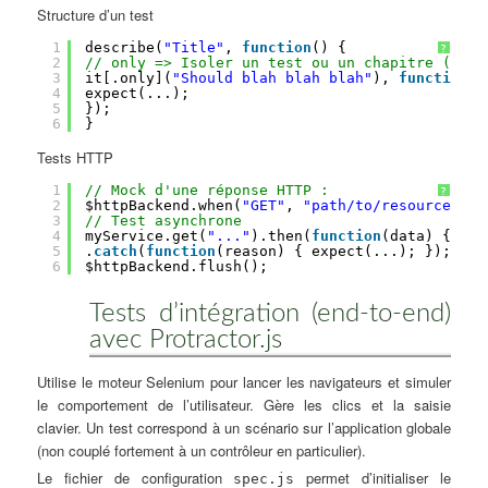
Structure d’un test
1
describe(
"Title"
, 
function
() {
?
2
// only => Isoler un test ou un chapitre (desc
3
it[.only](
"Should blah blah blah"
), 
function
()
4
expect(...);
5
});
6
}
Tests HTTP
1
// Mock d'une réponse HTTP :
?
2
$httpBackend.when(
"GET"
, 
"path/to/resource"
).r
3
// Test asynchrone
4
myService.get(
"..."
).then(
function
(data) { exp
5
.
catch
(
function
(reason) { expect(...); });
6
$httpBackend.flush();
Tests d’intégration (end-to-end)
avec Protractor.js
Utilise le moteur Selenium pour lancer les navigateurs et simuler
le comportement de l’utilisateur. Gère les clics et la saisie
clavier. Un test correspond à un scénario sur l’application globale
(non couplé fortement à un contrôleur en particulier).
Le fichier de configuration
permet d’initialiser le
spec.js