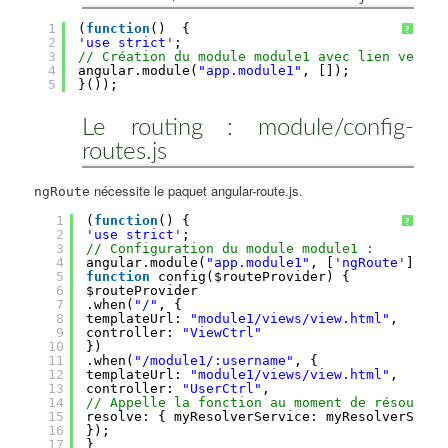
1
(
function
()  {
?
2
'use strict'
;
3
// Création du module module1 avec lien vers d
4
angular.module(
"app.module1"
, []);
5
}());
Le routing : module/config-
routes.js
nécessite le paquet angular-route.js.
ngRoute
1
(
function
() {
?
2
'use strict'
;
3
// Configuration du module module1 :
4
angular.module(
"app.module1"
, [
'ngRoute'
]).co
5
function
config($routeProvider) {
6
$routeProvider
7
.when(
"/"
, {
8
templateUrl: 
"module1/views/view.html"
,
9
controller: 
"ViewCtrl"
10
})
11
.when(
"/module1/:username"
, {
12
templateUrl: 
"module1/views/view.html"
,
13
controller: 
"UserCtrl"
,
14
// Appelle la fonction au moment de résoudre 
15
resolve: { myResolverService: myResolverServi
16
});
17
}