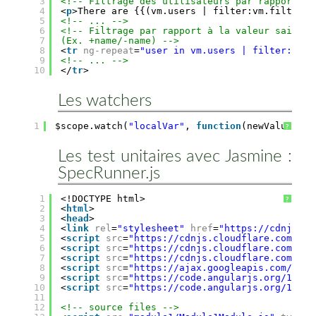
3
<!-- Filtrage des utilisateurs par rapport à 
4
<
p
>There are {{(vm.users | filter:vm.filterNa
5
<!-- ... -->
6
<!-- Filtrage par rapport à la valeur saisie 
7
(Ex. +name/-name) -->
8
<
tr
ng-repeat
=
"user in vm.users | filter:vm.f
9
<!-- ... -->
10
</
tr
>
Les watchers
1
$scope.watch(
"localVar"
, 
function
(newValue, ol
?
Les test unitaires avec Jasmine :
SpecRunner.js
1
<!DOCTYPE html>
?
2
<
html
>
3
<
head
>
4
<
link
rel
=
"stylesheet"
href
=
"https://cdnjs.cl
5
<
script
src
=
"https://cdnjs.cloudflare.com/aja
6
<
script
src
=
"https://cdnjs.cloudflare.com/aja
7
<
script
src
=
"https://cdnjs.cloudflare.com/aja
8
<
script
src
=
"https://ajax.googleapis.com/ajax
9
<
script
src
=
"https://code.angularjs.org/1.5.8
10
<
script
src
=
"https://code.angularjs.org/1.6.2
11
12
<!-- source files -->