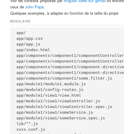
Voir les conseils proposés par
Angular Seed sur github
ou encore
ceux de
John Papa
.
Quelques exemples, à adapter en fonction de la taille du projet.
MODULAIRE
app/

app/app.css

app/app.js

app/index.html

app/components/component1/componentController.js

app/components/component1/componentController.spec
app/components/component1/component-directive.js

app/components/component1/component-directive.spec
app/components/component1/some.filter.js

app/module1/module1.module.js

app/module1/config-routes.js

app/module1/view1/view.html

app/module1/view1/viewController.js

app/module1/view1/viewController.spec.js

app/module1/view1/someService.js

app/module1/view1/someService.spec.js

lib/**.js

xxxx.conf.js
