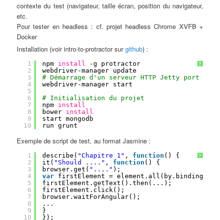
contexte du test (navigateur, taille écran, position du navigateur,
etc.
Pour tester en headless : cf. projet headless Chrome XVFB +
Docker
Installation (voir intro-to-protractor sur
github
) :
1
npm 
install
-g protractor
?
2
webdriver-manager update
3
# Démarrage d'un serveur HTTP Jetty port 4444
4
webdriver-manager start
5
6
# Initialisation du projet
7
npm 
install
8
bower 
install
9
start mongodb
10
run grunt
Exemple de script de test, au format Jasmine :
1
describe(
"Chapitre 1"
, 
function
() {
?
2
it(
"Should ...."
, 
function
() {
3
browser.get(
"...."
);
4
var
firstElement = element.all(by.binding(
'na
5
firstElement.getText().then(...);
6
firstElement.click();
7
browser.waitForAngular();
8
...
9
}
10
});