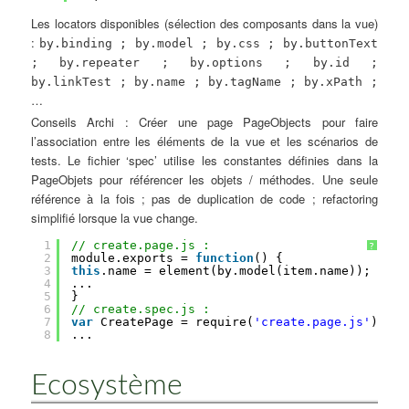
Les locators disponibles (sélection des composants dans la vue)
:
by.binding ; by.model ; by.css ; by.buttonText
; by.repeater ; by.options ; by.id ;
by.linkTest ; by.name ; by.tagName ; by.xPath ;
…
Conseils Archi : Créer une page PageObjects pour faire
l’association entre les éléments de la vue et les scénarios de
tests. Le fichier ‘spec’ utilise les constantes définies dans la
PageObjets pour référencer les objets / méthodes. Une seule
référence à la fois ; pas de duplication de code ; refactoring
simplifié lorsque la vue change.
1
// create.page.js :
?
2
module.exports = 
function
() {
3
this
.name = element(by.model(item.name));
4
...
5
}
6
// create.spec.js :
7
var
CreatePage = require(
'create.page.js'
);
8
...
Ecosystème