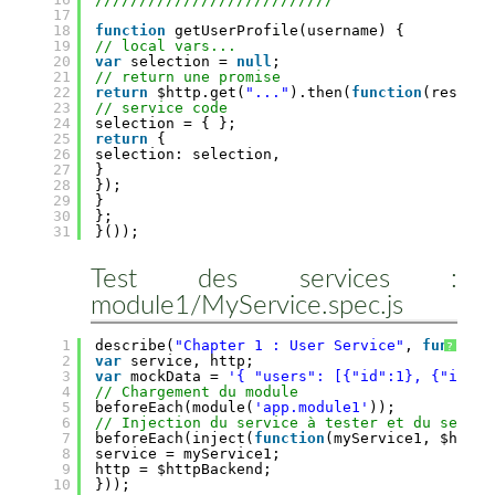
17
18
function
getUserProfile(username) {
19
// local vars...
20
var
selection = 
null
;
21
// return une promise
22
return
$http.get(
"..."
).then(
function
(res) {
23
// service code
24
selection = { };
25
return
{
26
selection: selection,
27
}
28
});
29
}
30
};
31
}());
Test des services :
module1/MyService.spec.js
1
describe(
"Chapter 1 : User Service"
, 
function
?
2
var
service, http;
3
var
mockData = 
'{ "users": [{"id":1}, {"id":2
4
// Chargement du module
5
beforeEach(module(
'app.module1'
));
6
// Injection du service à tester et du servic
7
beforeEach(inject(
function
(myService1, $httpB
8
service = myService1;
9
http = $httpBackend;
10
}));