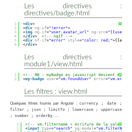
Les directives :
directives/badge.html
1
<
div
>
?
2
<
div
ng-if
=
"!error"
>
3
<
img
ng-if
=
"user.avatar_url"
ng-src
=
"{{user.av
4
</
div
>  
<!-- ngIf -->
5
<
div
nf-if
=
"error"
style
=
"color: red;"
>{{error
6
</
div
>
Les directives :
module1/view.html
1
<!-- NB : myBadge en javascript devient my-bad
?
2
<
my-badge
user
=
"vm.foundUser"
error
=
"vm.error"
Les filtres : view.html
Quelques filtres fournis par Angular :
currency ; date ;
filter ; json ; limitTo ; lowercase ; uppercase
, …
; number ; orderBy
1
<!-- vm.filtername = écriture de la valeur sa
?
2
<
input
type
=
"search"
ng-model
=
"vm.filterName"