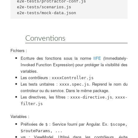
e2e-tests/protractor-conf.js

e2e-tests/scenarios.js

Conventions
Fichiers :
Ecriture des fonctions sous la norme
IIFE
(Immediately-
Invoked Function Expression) pour protéger la visibilité des
variables.
Les contrôleurs :
xxxxController.js
Les tests unitaires :
. Reprend le nom du
xxxx.spec.js
controleur ou du service. Dans le même package.
Les directives, les filtres :
,
xxxx-directive.js
xxxx-
filter.js
Variables :
Préfixées de
: Service fourni par Angular. Ex.
$
$scope,
$routeParams, ...
: ViewModel. Utilisé dans les contrôleurs, évite
vm