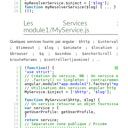
18
myResolverService.$inject = [
'$log'
];
19
function
myResolverService($log) { ... }
20
());
Les Services :
module1/MyService.js
Quelques services fournis par angular :
$http ; $interval
; $timeout ; $log ; $animate ; $location ;
$browser ; $q ; $window ; $anchorScroll ;
…
$routeParams ; $controller(jasmine) ;
1
(
function
() {
?
2
'use strict'
;
3
// Création du service. NB : Un service est i
4
// .factory() => Singleton ; contrairement à 
5
angular.module(
"app.module1"
).factory(
"myServ
6
// Utilisation des services angular http et l
7
MyService.$inject = [
'$http'
, 
'$log'
];
8
9
function
MyService($http, $log) {
10
// Un service retourne un objet fournissant d
11
var
service = {
12
getUserProfile: getUserProfile,
13
}
14
return
service;
15
// Séparation zone publique / Privée
16
///////////////////////////