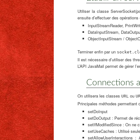
Utiliser la classe ServerSocket(p
ensuite d’effectuer des opérations 
InputStreamReader, PrintWrit
DataInputStream, DataOutput
ObjectInputStream / ObjectOu
Terminer enfin par un
socket.cl
Il est nécessaire d’utiliser des th
L’API JavaMail permet de gérer l’e
Connections 
On utilisera les classes
ou
URL
U
Principales méthodes permettant d’i
setDoInput
setDoOutput : Permet de réc
setIfModifiedSince : On ne c
setUseCaches : Utilisé seule
setAllowUserInteractions 