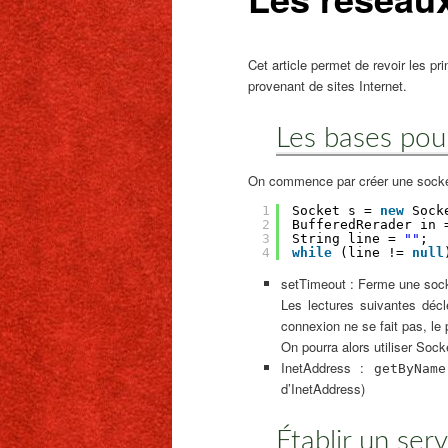
Cet article permet de revoir les pr
provenant de sites Internet.
Les bases pou
On commence par créer une socke
1
Socket s = 
new
Sock
2
BufferedRerader in 
3
String line = 
""
;
4
while
(line != 
null
setTimeout : Ferme une sock
Les lectures suivantes décl
connexion ne se fait pas, le
On pourra alors utiliser Soc
InetAddress :
getByNam
d’InetAddress)
Établir un ser