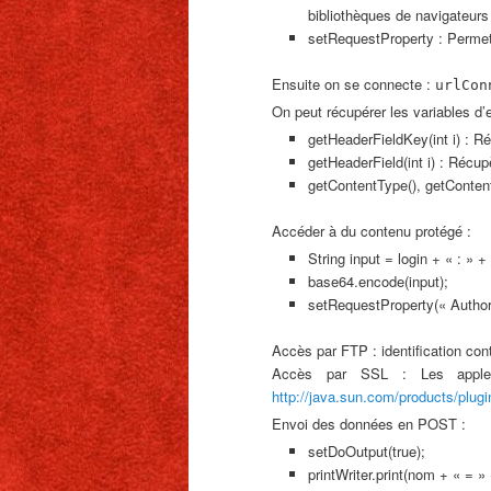
bibliothèques de navigateurs 
setRequestProperty : Permet d
Ensuite on se connecte :
urlCon
On peut récupérer les variables d’e
getHeaderFieldKey(int i) : Ré
getHeaderField(int i) : Récu
getContentType(), getContent
Accéder à du contenu protégé :
String input = login + « : » +
base64.encode(input);
setRequestProperty(« Author
Accès par FTP : identification con
Accès par SSL : Les applets 
http://java.sun.com/products/plugi
Envoi des données en POST :
setDoOutput(true);
printWriter.print(nom + « = »