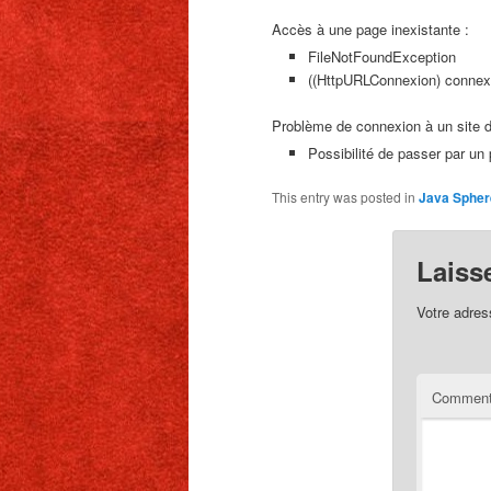
Accès à une page inexistante :
FileNotFoundException
((HttpURLConnexion) connexi
Problème de connexion à un site di
Possibilité de passer par un 
This entry was posted in
Java Spher
Laiss
Votre adres
Comment