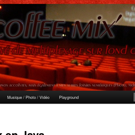
mprévisibles
ix'
Musique / Photo / Vidéo
Playground
x en Java