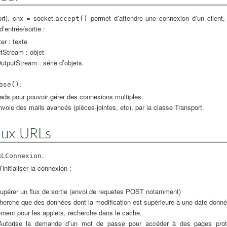
ort). cnx = socket.
permet d’attendre une connexion d’un client, 
accept()
d’entrée/sortie :
er : texte
Stream : objet
tputStream : série d’objets.
;
ose()
reads pour pouvoir gérer des connexions multiples.
nvoie des mails avancés (pièces-jointes, etc), par la classe Transport.
aux URLs
.
RLConnexion
nitialiser la connexion :
upérer un flux de sortie (envoi de requetes POST notamment)
herche que des données dont la modification est supérieure à une date donné
ment pour les applets, recherche dans le cache.
: Autorise la demande d’un mot de passe pour accéder à des pages pro