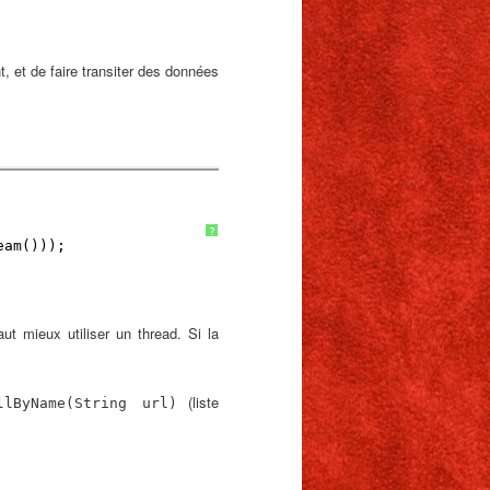
t, et de faire transiter des données
?
eam()));
ut mieux utiliser un thread. Si la
(liste
llByName(String url)