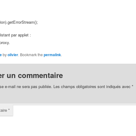
on).getErrorStream();
stant par applet :
proxy.
e
by
olivier
. Bookmark the
permalink
.
er un commentaire
se e-mail ne sera pas publiée.
Les champs obligatoires sont indiqués avec
*
aire
*