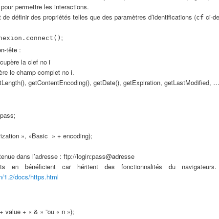
pour permettre les interactions.
e définir des propriétés telles que des paramètres d’identifications (
ci-de
cf
;
nexion.connect()
n-tête :
cupère la clef no i
père le champ complet no i.
Length(), getContentEncoding(), getDate(), getExpiration, getLastModified, 
 pass;
ization », »Basic » + encoding);
tenue dans l’adresse : ftp://login:pass@adresse
en bénéficient car héritent des fonctionnalités du navigateurs
n/1.2/docs/https.html
 + value + « & » ”ou « n »);