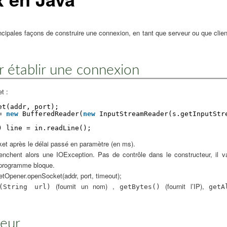
incipales façons de construire une connexion, en tant que serveur ou que clien
r établir une connexion
t :
et(addr, port);
= 
new
BufferedReader(
new
InputStreamReader(s.getInputStr
) line = in.readLine();
et après le délai passé en paramètre (en ms).
enchent alors une IOException. Pas de contrôle dans le constructeur, il va
 programme bloque.
ketOpener.openSocket(addr, port, timeout);
(fournit un nom) ,
(fournit l’IP),
e(String url)
getBytes()
getA
veur