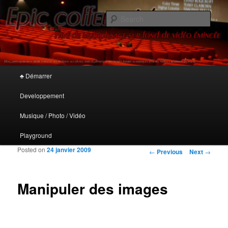
De la ligne de code aux traits imprévisibles
Sear
Epic Coffee Mix'
Main menu
♣ Démarrer
Skip to primary content
Skip to secondary content
Developpement
Musique / Photo / Vidéo
Playground
Posted on
24 janvier 2009
Post navigation
←
Previous
Next
→
Manipuler des images