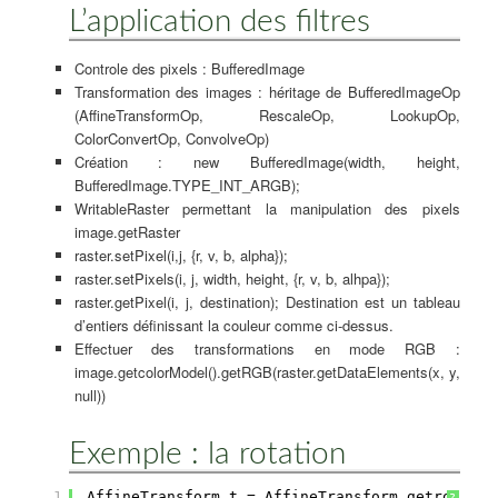
L’application des filtres
Controle des pixels : BufferedImage
Transformation des images : héritage de BufferedImageOp
(AffineTransformOp, RescaleOp, LookupOp,
ColorConvertOp, ConvolveOp)
Création : new BufferedImage(width, height,
BufferedImage.TYPE_INT_ARGB);
WritableRaster permettant la manipulation des pixels
image.getRaster
raster.setPixel(i,j, {r, v, b, alpha});
raster.setPixels(i, j, width, height, {r, v, b, alhpa});
raster.getPixel(i, j, destination); Destination est un tableau
d’entiers définissant la couleur comme ci-dessus.
Effectuer des transformations en mode RGB :
image.getcolorModel().getRGB(raster.getDataElements(x, y,
null))
Exemple : la rotation
1
AffineTransform t = AffineTransform.getrotatei
?