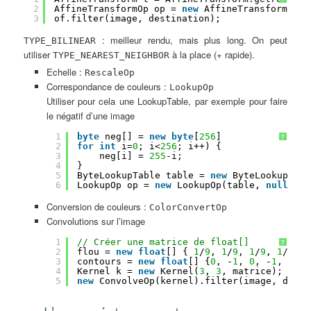
2
AffineTransformOp op = 
new
AffineTransformOp(t
3
of.filter(image, destination);
: meilleur rendu, mais plus long. On peut
TYPE_BILINEAR
utiliser
à la place (+ rapide).
TYPE_NEAREST_NEIGHBOR
Echelle :
RescaleOp
Correspondance de couleurs :
LookupOp
Utiliser pour cela une LookupTable, par exemple pour faire
le négatif d’une image
1
byte
neg[] = 
new
byte
[
256
]
?
2
for
int
i=
0
; i<
256
; i++) {
3
neg[i] = 
255
-i;
4
}
5
ByteLookupTable table = 
new
ByteLookupTabl
6
LookupOp op = 
new
LookupOp(table, 
null
);
Conversion de couleurs :
ColorConvertOp
Convolutions sur l’image
1
// Créer une matrice de float[]
?
2
flou = 
new
float
[] { 
1
/
9
, 
1
/
9
, 
1
/
9
, 
1
/
9
, 
1
3
contours = 
new
float
[] {
0
, -
1
, 
0
, -
1
, 
4
, -
4
Kernel k = 
new
Kernel(
3
, 
3
, matrice);
5
new
ConvolveOp(kernel).filter(image, desti