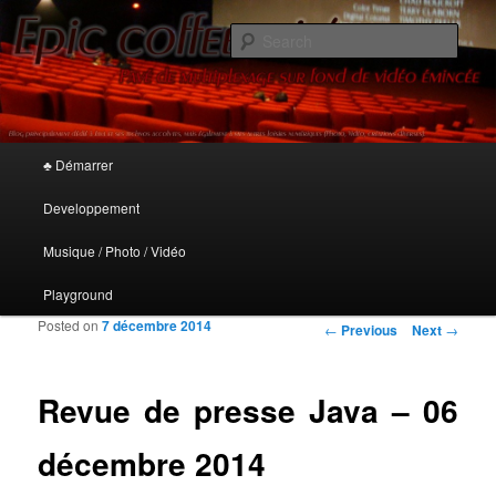
De la ligne de code aux traits imprévisibles
Sear
Epic Coffee Mix'
Main menu
♣ Démarrer
Skip to primary content
Skip to secondary content
Developpement
Musique / Photo / Vidéo
Playground
Posted on
7 décembre 2014
Post navigation
←
Previous
Next
→
Revue de presse Java – 06
décembre 2014