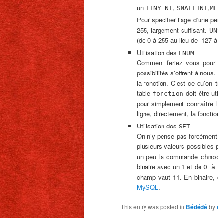
un
,
,
TINYINT
SMALLINT
ME
Pour spécifier l’âge d’une p
255, largement suffisant.
UN
(de 0 à 255 au lieu de -127 
Utilisation des
ENUM
Comment feriez vous pour 
possibilités s’offrent à nous
la fonction. C’est ce qu’on 
table
doit être ut
fonction
pour simplement connaître la
ligne, directement, la foncti
Utilisation des
SET
On n’y pense pas forcément,
plusieurs valeurs possibles 
un peu la commande
chmo
binaire avec un 1 et de
0 à
champ vaut 11. En binaire, 
MySQL
.
This entry was posted in
Bédédé
by