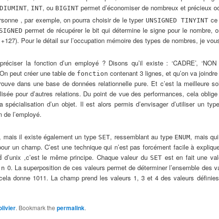
,
, ou
permet d’économiser de nombreux et précieux oc
DIUMINT
INT
BIGINT
ersonne , par exemple, on pourra choisir de le typer
ce 
UNSIGNED TINYINT
permet de récupérer le bit qui détermine le signe pour le nombre,
SIGNED
à +127). Pour le détail sur l’occupation mémoire des types de nombres, je vou
préciser la fonction d’un employé ? Disons qu’il existe : ‘CADRE’, ‘NO
. On peut créer une table de
contenant 3 lignes, et qu’on va joindre
fonction
trouve dans une base de données relationnelle pure. Et c’est la meilleure so
ilisée pour d’autres relations. Du point de vue des performances, cela oblige 
 spécialisation d’un objet. Il est alors permis d’envisager d’utiliser un ty
on de l’employé.
 mais il existe également un type
, ressemblant au type
, mais qui
SET
ENUM
pour un champ. C’est une technique qui n’est pas forcément facile à expliqu
d’unix ,c’est le même principe. Chaque valeur du
est en fait une val
d
SET
0. La superposition de ces valeurs permet de déterminer l’ensemble des v
 n
cela donne 1011. La champ prend les valeurs 1, 3 et 4 des valeurs définies 
olivier
. Bookmark the
permalink
.