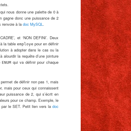
tets.
qui nous donne une palette de 0 à
 on gagne donc une puissance de 2
s renvoie à la
doc MySQL
.
N CADRE’, et ‘NON DEFINI’. Deux
 à la table
pour en définir
employe
lution à adopter dans le cas ou la
à alourdir la requête d’une jointure
pe
qui va définir pour chaque
ENUM
 permet de définir non pas 1, mais
er, mais pour ceux qui connaissent
eur puissance de 2, qui s’écrit en
aleurs pour ce champ. Exemple, le
par le SET. Petit lien vers la
doc