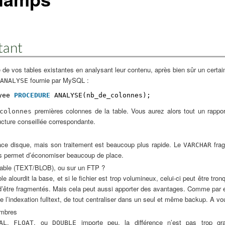
tant
 de vos tables existantes en analysant leur contenu, après bien sûr un certain 
fournie par MySQL :
ANALYSE
yee 
PROCEDURE
ANALYSE(nb_de_colonnes);
premières colonnes de la table. Vous aurez alors tout un rappo
colonnes
ucture conseillée correspondante.
ce disque, mais son traitement est beaucoup plus rapide. Le
frag
VARCHAR
is permet d’économiser beaucoup de place.
 table (TEXT/BLOB), ou sur un FTP ?
ble alourdit la base, et si le fichier est trop volumineux, celui-ci peut être tr
 d’être fragmentés. Mais cela peut aussi apporter des avantages. Comme par e
 l’indexation fulltext, de tout centraliser dans un seul et même backup. A vo
ombres
,
, ou
importe peu, la différence n’est pas trop gr
AL
FLOAT
DOUBLE