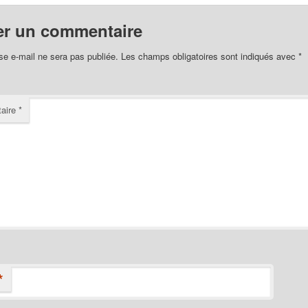
er un commentaire
se e-mail ne sera pas publiée.
Les champs obligatoires sont indiqués avec
*
aire
*
*