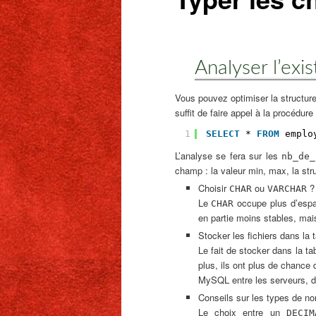
Analyser l’exis
Vous pouvez optimiser la structure
suffit de faire appel à la procédure
1
SELECT
* 
FROM
emplo
L’analyse se fera sur les
nb_de_
champ : la valeur min, max, la str
Choisir
ou
?
CHAR
VARCHAR
Le
occupe plus d’espa
CHAR
en partie moins stables, ma
Stocker les fichiers dans la
Le fait de stocker dans la ta
plus, ils ont plus de chance
MySQL entre les serveurs, de
Conseils sur les types de n
Le choix entre un
DECIM